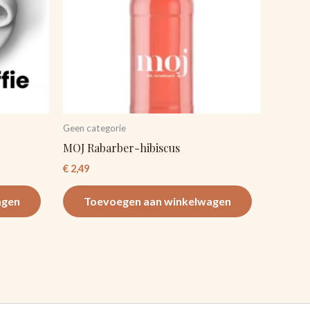
Geen categorie
MOJ Rabarber-hibiscus
€
2,49
agen
Toevoegen aan winkelwagen