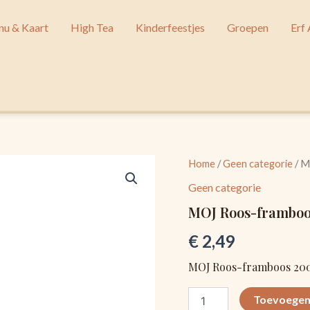
u & Kaart
High Tea
Kinderfeestjes
Groepen
Erf
MOJ
Home
/
Geen categorie
/ M
Roos-
Geen categorie
framboos
200ml
MOJ Roos-framboo
aantal
€
2,49
MOJ Roos-framboos 20
Toevoegen