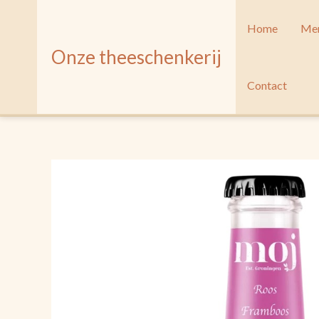
Ga
naar
Home
Men
de
Onze theeschenkerij
inhoud
Contact